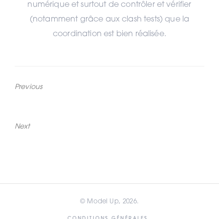
numérique et surtout de contrôler et vérifier
(notamment grâce aux clash tests) que la
coordination est bien réalisée.
Previous
Previous
Économe
post:
Next
Next
Communication
post:
© Model Up, 2026.
CONDITIONS GÉNÉRALES