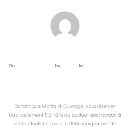
kingsize
Posted
On
26 novembre 2020
by
kingsize
to
Je suis maître
on
d’ouvrage ou pouvoir public
Économe
En tant que Maître d’Ouvrage, vous réservez
habituellement 5 à 10 % du budget des travaux à
d’éventuels imprévus. Le BIM vous permet de