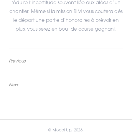
réduire l’incertitude souvent liée aux aléas d’un
chantier. Même si la mission BIM vous coutera dès
le départ une partie d’honoraires à prévoir en
plus, vous serez en bout de course gagnant.
Previous
Previous
Gain de temps
post:
Next
Next
Gestion
post:
© Model Up, 2026.