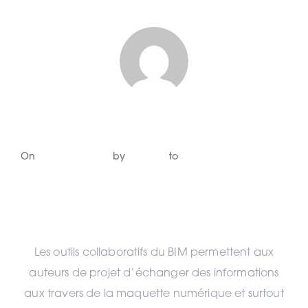
kingsize
Posted
On
19 janvier 2021
by
kingsize
to
Je suis architecte ou
on
Bureau d’étude
Coordination
Les outils collaboratifs du BIM permettent aux
auteurs de projet d’échanger des informations
aux travers de la maquette numérique et surtout